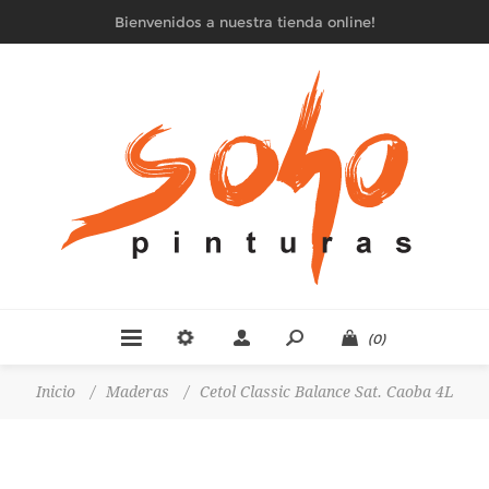
Bienvenidos a nuestra tienda online!
(0)
Inicio
/
Maderas
/
Cetol Classic Balance Sat. Caoba 4L