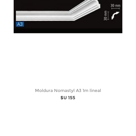
Moldura Nomastyl A3 1m lineal
$U 155