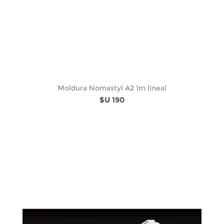
Moldura Nomastyl A2 1m lineal
$U 190