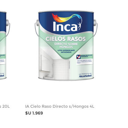
s 20L
IA Cielo Raso Directo s/Hongos 4L
$U 1.969