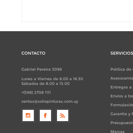
CONTACTO
SERVICIO
Gabriel Pereira 3098
Política de
Asesoramie
Lunes a Viernes de 8.00 a 18.30
Sábados de 8.00 a 13.00
Entregas a 
+(598) 2708 1111
Envíos a to
ventas@sohopinturas.com.uy
Formulació
Garantía y
Presupuest
Marcas