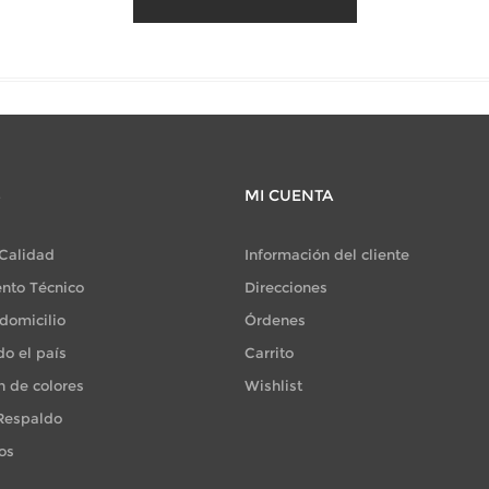
S
MI CUENTA
 Calidad
Información del cliente
nto Técnico
Direcciones
domicilio
Órdenes
do el país
Carrito
n de colores
Wishlist
 Respaldo
os