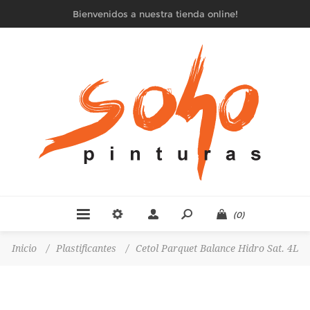
Bienvenidos a nuestra tienda online!
(0)
Inicio
/
Plastificantes
/
Cetol Parquet Balance Hidro Sat. 4L