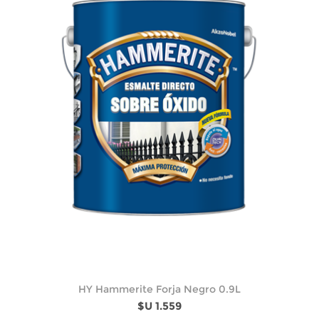
HY Hammerite Forja Negro 0.9L
$U 1.559