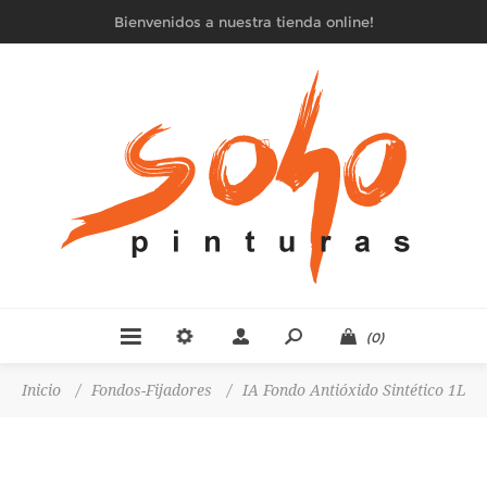
Bienvenidos a nuestra tienda online!
(0)
Inicio
/
Fondos-Fijadores
/
IA Fondo Antióxido Sintético 1L