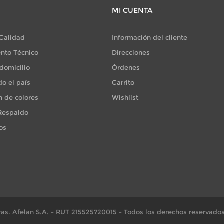
S
MI CUENTA
 Calidad
Información del cliente
nto Técnico
Direcciones
domicilio
Órdenes
do el país
Carrito
n de colores
Wishlist
 Respaldo
os
as. Afelan S.A. - RUT 215525720015 - Todos los derechos reservados