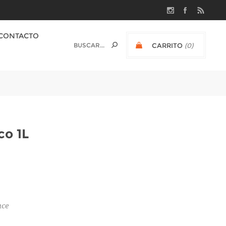
CONTACTO
CARRITO
(0)
$U 0
co 1L
nce