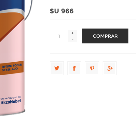
$U 966
+
-