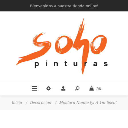
Bienvenidos a nuestra tienda online!
(0)
Inicio
/
Decoración
/
Moldura Nomastyl A 1m lineal