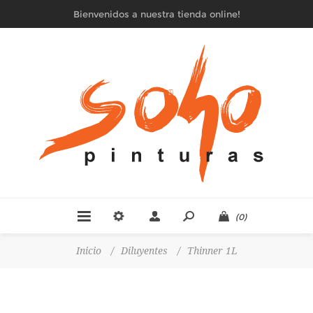
Bienvenidos a nuestra tienda online!
(0)
Inicio
/
Diluyentes
/
Thinner 1L